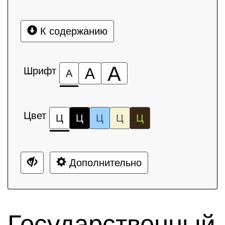
К содержанию
А
Шрифт
А
А
Цвет
Ц
Ц
Ц
Ц
Ц
Дополнительно
Государственный