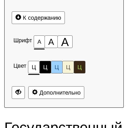
К содержанию
А
Шрифт
А
А
Цвет
Ц
Ц
Ц
Ц
Ц
Дополнительно
Государственный