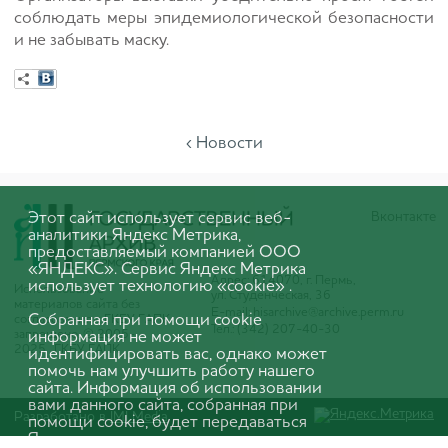
соблюдать меры эпидемиологической безопасности
и не забывать маску.
‹ Новости
Этот сайт использует сервис веб-
Вконтакте
аналитики Яндекс Метрика,
предоставляемый компанией ООО
«ЯНДЕКС». Сервис Яндекс Метрика
Адрес: 614070, г. Пермь,
использует технологию «cookie» .
Использование
ул. Студенческая, 36
материалов сайта без
E-mail:
hisarchive@archive.perm.ru
Собранная при помощи cookie
согласования с ГКБУ ГАПК
Тел.: (342) 207-40-30
запрещено. © 2005-
информация не может
2025 ГКБУ ГАПК
идентифицировать вас, однако может
помочь нам улучшить работу нашего
сайта. Информация об использовании
вами данного сайта, собранная при
Разработано в
IMI Media
помощи cookie, будет передаваться
Яндексу и храниться на сервере