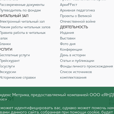
Рассекреченные документы
АрхиFFест
Путеводитель по фондам
Архивная педагогика
ЧИТАЛЬНЫЙ ЗАЛ
Проекты о Великой
Электронный читальный зал
Отечественной войне
Режим работы читальных залов
ДЕЯТЕЛЬНОСТЬ
Правила работы в читальных
Издания
залах
Выставки
Бланки
Фото дня
УСЛУГИ
Конференции
Бесплатные услуги
День в истории
Прейскурант
Статьи и публикации
Госуслуги
Фонды личного происхождения
Экскурсии
Список источников
Исторические справки
комплектования
 Яндекс Метрика, предоставляемый компанией ООО «ЯНД
Адр
Вконтакте
ie» .
ул.
E-m
 может идентифицировать вас, однако может помочь нам
Тел
вами данного сайта, собранная при помощи cookie, будет