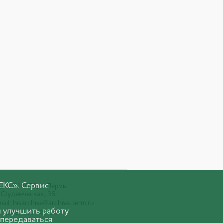
ЕКС». Сервис
ес: 614070, г. Пермь,
 Студенческая, 36
ail:
hisarchive@archive.perm.ru
 улучшить работу
.: (342) 207-40-30
 передаваться