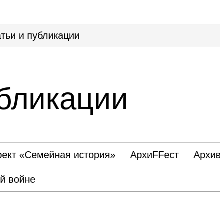
тьи и публикации
убликации
оект «Семейная история»
АрхиFFест
Архив
й войне