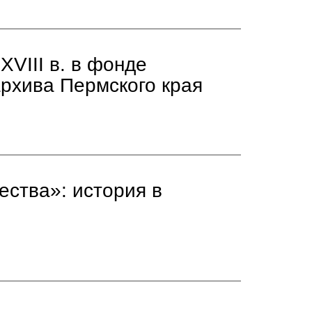
VIII в. в фонде
рхива Пермского края
ства»: история в