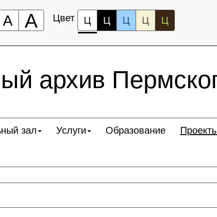
А
А
Цвет
Ц
Ц
Ц
Ц
Ц
ый архив Пермског
ьный зал
Услуги
Образование
Проект