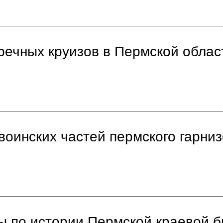
речных круизов в Пермской област
воинских частей пермского гарниз
ы по истории Пермской краевой б