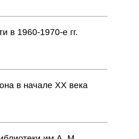
и в 1960-1970-е гг.
она в начале XX века
иблиотеки им А. М.