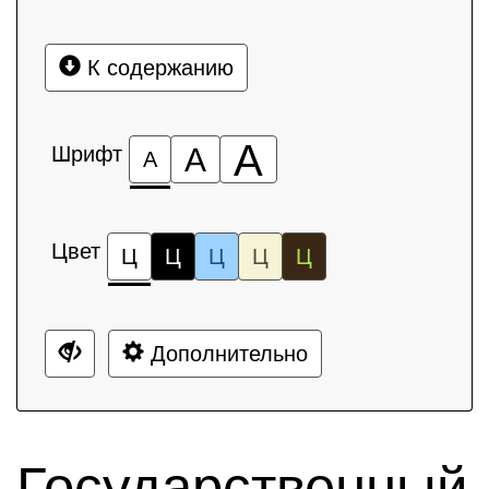
К содержанию
А
Шрифт
А
А
Цвет
Ц
Ц
Ц
Ц
Ц
Дополнительно
Государственный