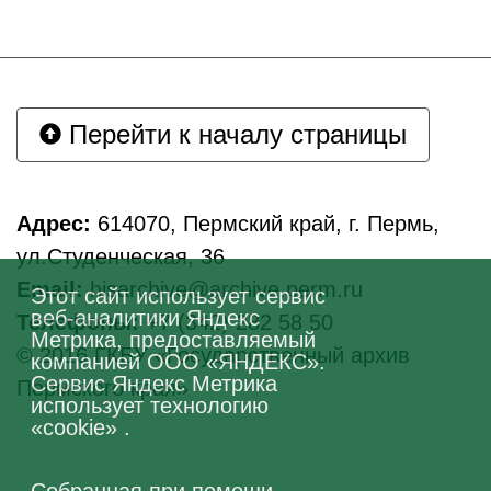
Перейти к началу страницы
Адрес:
614070, Пермский край, г. Пермь,
ул.Студенческая, 36
Email:
hisarchive@archive.perm.ru
Этот сайт использует сервис
веб-аналитики Яндекс
Телефоны:
+7 (342) 282 58 50
Метрика, предоставляемый
© 2016 ГКБУ «Государственный архив
компанией ООО «ЯНДЕКС».
Сервис Яндекс Метрика
Пермского края»
использует технологию
«cookie» .