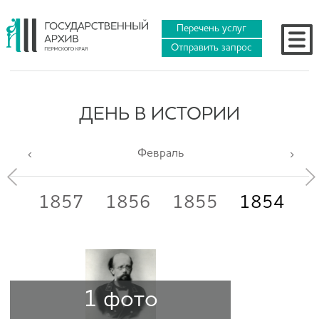
Перечень услуг
Отправить запрос
ДЕНЬ В ИСТОРИИ
Февраль
58
1857
1856
1855
1854
1
1 фото