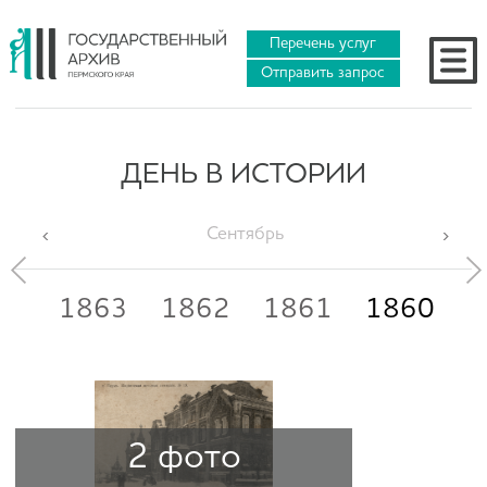
Перечень услуг
Отправить запрос
ДЕНЬ В ИСТОРИИ
Сентябрь
64
1863
1862
1861
1860
1
2 фото