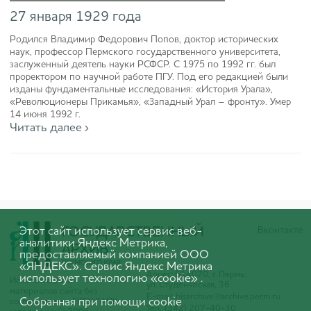
27 января 1929 года
Родился Владимир Федорович Попов, доктор исторических
наук, профессор Пермского государственного университета,
заслуженный деятель науки РСФСР. С 1975 по 1992 гг. был
проректором по научной работе ПГУ. Под его редакцией были
изданы фундаментальные исследования: «История Урала»,
«Революционеры Прикамья», «Западный Урал – фронту». Умер
14 июня 1992 г.
Читать далее ›
Этот сайт использует сервис веб-
Вконтакте
аналитики Яндекс Метрика,
предоставляемый компанией ООО
«ЯНДЕКС». Сервис Яндекс Метрика
Адрес: 614070, г. Пермь,
использует технологию «cookie» .
Использование
ул. Студенческая, 36
материалов сайта без
E-mail:
hisarchive@archive.perm.ru
Собранная при помощи cookie
согласования с ГКБУ ГАПК
Тел.: (342) 207-40-30