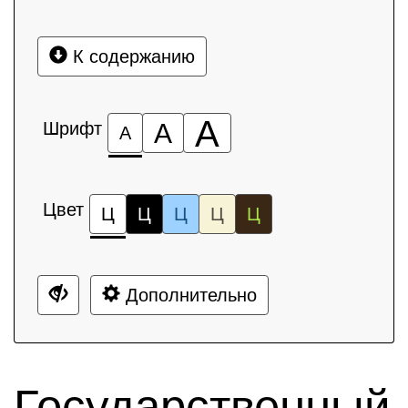
К содержанию
А
Шрифт
А
А
Цвет
Ц
Ц
Ц
Ц
Ц
Дополнительно
Государственный