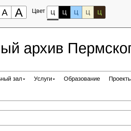
А
А
Цвет
Ц
Ц
Ц
Ц
Ц
ый архив Пермског
ьный зал
Услуги
Образование
Проект