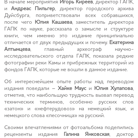
В начале мероприятия
Игорь Киреев
, директор ГАПК,
и
Андреас Пильгер
, директор городского архива
Дуйсбурга, поприветствовали всех собравшихся,
после чего
Юлия Кашаева
, заместитель директора
ГАПК по науке, рассказала о замысле и структуре
книги, чем именно это издание принципиально
отличается от двух предыдущих и почему.
Екатерина
Алтынцева
, главный археограф научно-
исследовательского отдела ГАПК, показала редкие
фотографии реки Камы и прибрежных территорий из
фондов ГАПК, которые не вошли в данное издание.
Об интереснейшем опыте работы над переводом
издания поведали –
Хайке Маус
и
Юлия Хулапова
,
отметив, что наибольшую трудность вызвал перевод
технических терминов, особенно русских слов
«затон» и «нефтерудовоз» на немецкий язык, и
немецкого слова «песочница» на русский.
Своими впечатлениями от фотоальбома поделились
рецензенты издания
Галина Янковская
, доктор