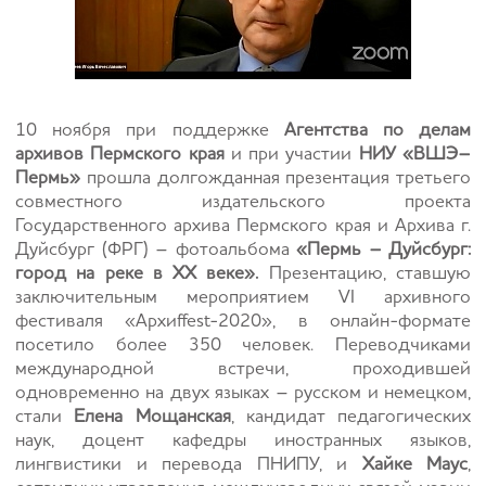
10 ноября при поддержке
Агентства по делам
архивов Пермского края
и при участии
НИУ «ВШЭ–
Пермь»
прошла долгожданная презентация третьего
совместного издательского проекта
Государственного архива Пермского края и Архива г.
Дуйсбург (ФРГ) – фотоальбома
«Пермь – Дуйсбург:
город на реке в XX веке».
Презентацию, ставшую
заключительным мероприятием VI архивного
фестиваля «Архиffest-2020», в онлайн-формате
посетило более 350 человек. Переводчиками
международной встречи, проходившей
одновременно на двух языках – русском и немецком,
стали
Елена Мощанская
, кандидат педагогических
наук, доцент кафедры иностранных языков,
лингвистики и перевода ПНИПУ, и
Хайке Маус
,