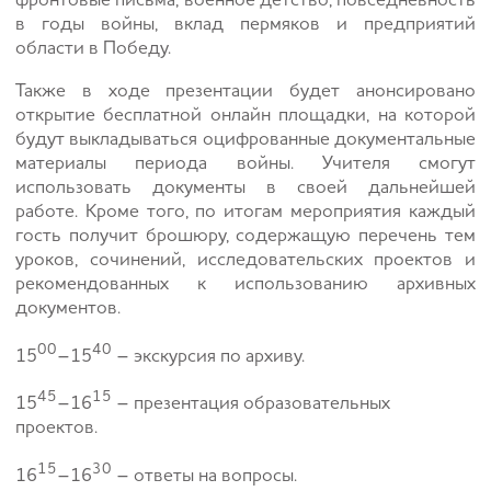
фронтовые письма, военное детство, повседневность
в годы войны, вклад пермяков и предприятий
области в Победу.
Также в ходе презентации будет анонсировано
открытие бесплатной онлайн площадки, на которой
будут выкладываться оцифрованные документальные
материалы периода войны. Учителя смогут
использовать документы в своей дальнейшей
работе. Кроме того, по итогам мероприятия каждый
гость получит брошюру, содержащую перечень тем
уроков, сочинений, исследовательских проектов и
рекомендованных к использованию архивных
документов.
00
40
15
–15
– экскурсия по архиву.
45
15
15
–16
– презентация образовательных
проектов.
15
30
16
–16
– ответы на вопросы.