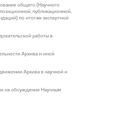
рование общего (Научного
кспозиционной, публикационной,
ндаций) по итогам экспертной
едовательской работы в
тельности Архива и иной
одвижении Архива в научной и
сли их обсуждение Научным