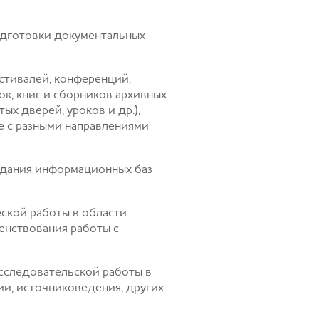
одготовки документальных
стивалей, конференций,
к, книг и сборников архивных
ых дверей, уроков и др.),
е с разными направлениями
здания информационных баз
ской работы в области
енствования работы с
сследовательской работы в
ии, источниковедения, других