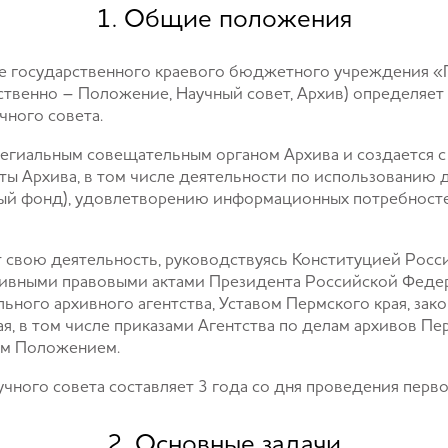
1. Общие положения
те государственного краевого бюджетного учреждения «
ственно – Положение, Научный совет, Архив) определяет 
чного совета.
ллегиальным совещательным органом Архива и создается
ты Архива, в том числе деятельности по использованию
ный фонд), удовлетворению информационных потребносте
т свою деятельность, руководствуясь Конституцией Рос
ивными правовыми актами Президента Российской Федер
ного архивного агентства, Уставом Пермского края, за
, в том числе приказами Агентства по делам архивов Перм
им Положением.
чного совета составляет 3 года со дня проведения перво
2. Основные задачи