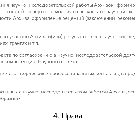
ения научно-исследовательской работы Архивом, форми
ого совета) экспертного мнения на результаты научной, э
ости Архива, оформление рецензий (заключений, рекоме
по участию Архива и(или) результатов его научно-иссл
х, грантах и т.п.
совета по согласованию в научно-исследовательской дея
 в компетенцию Научного совета.
итии его творческих и профессиональных контактов, в пр
вязанных с научно-исследовательской работой Архива, е
образным.
4. Права