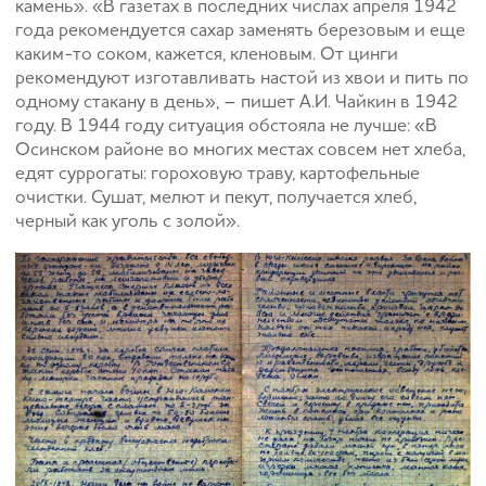
камень». «В газетах в последних числах апреля 1942
года рекомендуется сахар заменять березовым и еще
каким-то соком, кажется, кленовым. От цинги
рекомендуют изготавливать настой из хвои и пить по
одному стакану в день», – пишет А.И. Чайкин в 1942
году. В 1944 году ситуация обстояла не лучше: «В
Осинском районе во многих местах совсем нет хлеба,
едят суррогаты: гороховую траву, картофельные
очистки. Сушат, мелют и пекут, получается хлеб,
черный как уголь с золой».