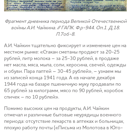
Фрагмент дневника периода Великой Отечественной
войны А.И. Чайкина. // ГАПК. Ф.р-944. Оп.1. Д.18.
Л.7об-8.
А.И. Чайкин тщательно фиксирует и изменение цен на
местном рынке: «Стакан сметаны продают за 20-25
рублей, литр молока – за 25-30 рублей, в продаже
нет масла, мяса, мыла, соли, керосина, свечей, одежды
и обуви. Пара лаптей – 30-45 рублей», – узнаем мы
из записей конца 1941 года. А «в начале декабря
1944 года на базаре пшеничную муку продавали по
65 рублей за килограмм, мясо по 90 рублей, коробок
спичек – по 10 рублей».
Помимо высоких цен на продукты, А.И. Чайкин
отмечал и различные бытовые неурядицы военного
периода: отсутствие лекарств в аптеках и больницах,
плохую работу почты («Письма из Молотова в Юго-