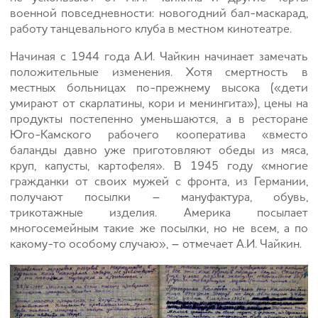
военной повседневности: новогодний бал-маскарад,
работу танцевального клуба в местном кинотеатре.
Начиная с 1944 года А.И. Чайкин начинает замечать
положительные изменения. Хотя смертность в
местных больницах по-прежнему высока («дети
умирают от скарлатины, кори и менингита»), цены на
продукты постепенно уменьшаются, а в ресторане
Юго-Камского рабочего кооператива «вместо
баланды давно уже приготовляют обеды из мяса,
круп, капусты, картофеля». В 1945 году «многие
гражданки от своих мужей с фронта, из Германии,
получают посылки – мануфактура, обувь,
трикотажные изделия. Америка посылает
многосемейным такие же посылки, но не всем, а по
какому-то особому случаю», – отмечает А.И. Чайкин.