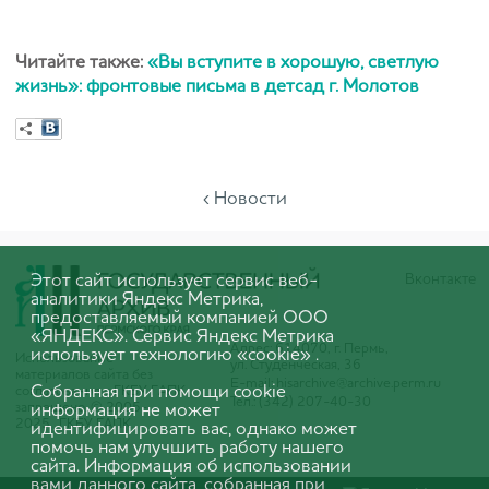
Читайте также:
«Вы вступите в хорошую, светлую
жизнь»: фронтовые письма в детсад г. Молотов
‹ Новости
Этот сайт использует сервис веб-
Вконтакте
аналитики Яндекс Метрика,
предоставляемый компанией ООО
«ЯНДЕКС». Сервис Яндекс Метрика
Адрес: 614070, г. Пермь,
использует технологию «cookie» .
Использование
ул. Студенческая, 36
материалов сайта без
E-mail:
hisarchive@archive.perm.ru
Собранная при помощи cookie
согласования с ГКБУ ГАПК
Тел.: (342) 207-40-30
запрещено. © 2005-
информация не может
2025 ГКБУ ГАПК
идентифицировать вас, однако может
помочь нам улучшить работу нашего
сайта. Информация об использовании
вами данного сайта, собранная при