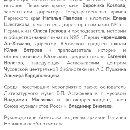
история. Пермский край», к.и.н.
Вероника Козлова
,
заместители директора Государственного архива
Пермского края
Наталья Павлова
и к.полит.н.
Елена
Шестакова
, заместитель директора гимназии №5 г.
Перми, к.и.н.
Олеся Грекова
и преподаватель истории
и обществознания гимназии №5 г. Перми
Черемшана
Ал-Хазаали
, директор Юговской средней школы
Юлия Ветрова
и преподаватель истории и
обществознания Юговской средней школы
Евгений
Волегов
, заведующая Астафьевским центром
Чусовской центральной библиотеки им. А.С. Пушкина
Альмира Кардапольцева
.
Среди посетивших мероприятие также основатель
Литературного музея В.П. Астафьева в г. Чусовом
Владимир Маслянка
и фотокорреспондент, член
Союза журналистов России,
Владимир Бикмаев
.
Руководитель Агентства по делам архивов Наталья
Новикова особо отметила: