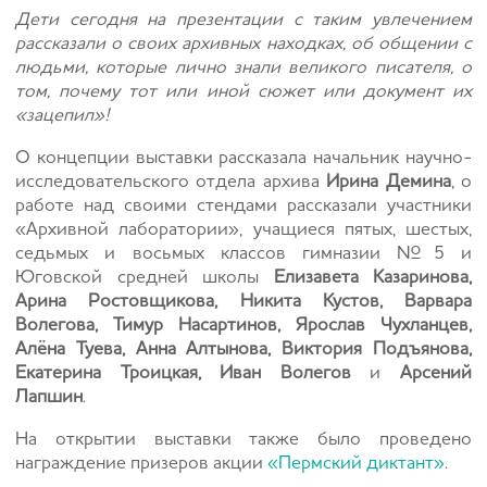
Дети сегодня на презентации с таким увлечением
рассказали о своих архивных находках, об общении с
людьми, которые лично знали великого писателя, о
том, почему тот или иной сюжет или документ их
«зацепил»!
О концепции выставки рассказала начальник научно-
исследовательского отдела архива
Ирина Демина
, о
работе над своими стендами рассказали участники
«Архивной лаборатории», учащиеся пятых, шестых,
седьмых и восьмых классов гимназии №5 и
Юговской средней школы
Елизавета Казаринова,
Арина Ростовщикова, Никита Кустов, Варвара
Волегова, Тимур Насартинов, Ярослав Чухланцев,
Алёна Туева, Анна Алтынова, Виктория Подъянова,
Екатерина Троицкая, Иван Волегов
и
Арсений
Лапшин
.
На открытии выставки также было проведено
награждение призеров акции
«Пермский диктант»
.