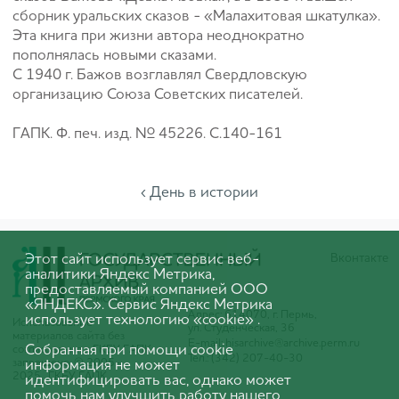
сборник уральских сказов - «Малахитовая шкатулка».
Эта книга при жизни автора неоднократно
пополнялась новыми сказами.
С 1940 г. Бажов возглавлял Свердловскую
организацию Союза Советских писателей.
ГАПК. Ф. печ. изд. № 45226. С.140-161
‹ День в истории
Этот сайт использует сервис веб-
Вконтакте
аналитики Яндекс Метрика,
предоставляемый компанией ООО
«ЯНДЕКС». Сервис Яндекс Метрика
Адрес: 614070, г. Пермь,
использует технологию «cookie» .
Использование
ул. Студенческая, 36
материалов сайта без
E-mail:
hisarchive@archive.perm.ru
Собранная при помощи cookie
согласования с ГКБУ ГАПК
Тел.: (342) 207-40-30
запрещено. © 2005-
информация не может
2025 ГКБУ ГАПК
идентифицировать вас, однако может
помочь нам улучшить работу нашего