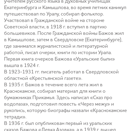
учителем русского языка в духовных училищах
Екатеринбурга и Камышлова, во время летних каникул
путешествовал по Уралу, собирал фольклор.
Участвовал в Гражданской войне на стороне
Советской власти, в 1918 г. вступил в партию
большевиков. После Гражданской войны Бажов жил
в Камышлове, затем в Свердловске (Екатеринбурге),
где занимался журналистской и литературной
работой, писал очерки, книги по истории Урала.
Первая книга очерков Бажова «Уральские были»
вышла в 1924 г.
В 1923-1931 гг. писатель работал в Свердловской
областной «Крестьянской газете».
В 1935 г. Бажов в течение всего лета жил в
Краснокамске, собирал материал для книги о
бумажниках Прикамья. Здесь написал «Сказ про
водолаза», подготовил повесть «Через межу» и
рукопись, которую биографы назвали «Краснокамские
тетради».
В 1936 г. был опубликован первый из уральских
сказов Бажова «Девка Азовка», а в 1939 г. вышел