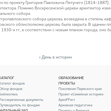
н по проекту Григория Павловича Летучего (1814-1887),
итектора. Помимо Воскресенской церкви архитектор изве
ального собора.
Петропавловского собора церковь возведена в степень ка
вского облисполкома церковь была закрыта. В здании п
 1930-х гг., в соответствии с новым планом города, оно б
‹ День в истории
КАТАЛОГ
ОБРАЗОВАНИЕ
Каталог фондов
ПРОЕКТЫ
Обзор фондов
Поколения Пермского края
Библиотека
Проект «Семейная история»
Рассекреченные документы
АрхиFFест
Путеводитель по фондам
Архивная педагогика
ЧИТАЛЬНЫЙ ЗАЛ
Проекты о Великой