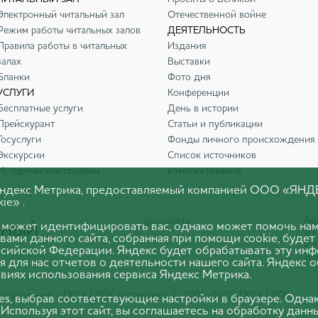
Электронный читальный зал
Отечественной войне
Режим работы читальных залов
ДЕЯТЕЛЬНОСТЬ
Правила работы в читальных
Издания
залах
Выставки
Бланки
Фото дня
УСЛУГИ
Конференции
Бесплатные услуги
День в истории
Прейскурант
Статьи и публикации
Госуслуги
Фонды личного происхождения
Экскурсии
Список источников
Исторические справки
комплектования
 Яндекс Метрика, предоставляемый компанией ООО «ЯНД
ie» .
Адр
Вконтакте
 может идентифицировать вас, однако может помочь нам
ул.
вами данного сайта, собранная при помощи cookie, будет
E-m
оссийской Федерации. Яндекс будет обрабатывать эту ин
Тел
я для нас отчетов о деятельности нашего сайта. Яндекс 
виях использования сервиса Яндекс Метрика.
согласования с ГКБУ ГАПК запрещено. © 2005-2025 ГКБУ ГАПК
ies, выбрав соответствующие настройки в браузере. Одна
 Используя этот сайт, вы соглашаетесь на обработку данн