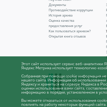
Документы
Противодействие коррупции
История архива
Оценка качества
предоставления услуг
Как пользоваться архивом?
Открытая книга отзывов
Этот сайт использует сервис веб-аналитики
Яндекс Метрика использует технологию «cook
Собранная при помощи cookie информация не
нашего сайта. Информация об использовании 
Яндексу и храниться на сервере Яндекса в Р
оценки использования вами сайта, составлени
информацию в порядке, установленном в усло
Использование материалов сайта без 
Вы можете отказаться от использования cook
повлиять на работу некоторых функций сайта.