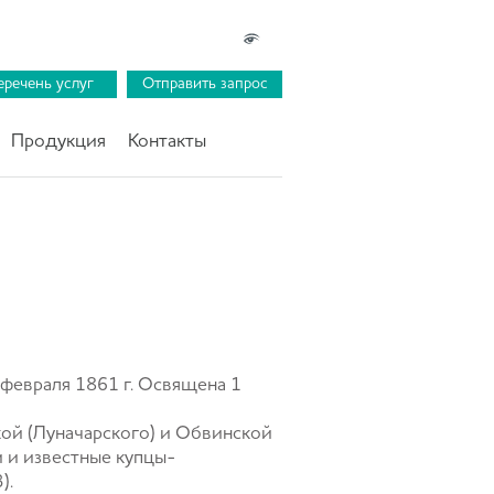
еречень услуг
Отправить запрос
Продукция
Контакты
февраля 1861 г. Освящена 1
кой (Луначарского) и Обвинской
и и известные купцы-
).