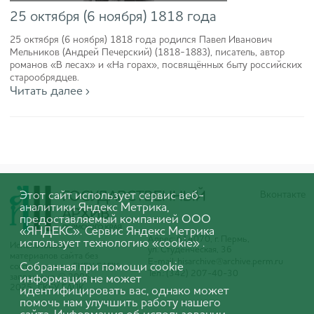
25 октября (6 ноября) 1818 года
25 октября (6 ноября) 1818 года родился Павел Иванович
Мельников (Андрей Печерский) (1818-1883), писатель, автор
романов «В лесах» и «На горах», посвящённых быту российских
старообрядцев.
Читать далее ›
Этот сайт использует сервис веб-
Вконтакте
аналитики Яндекс Метрика,
предоставляемый компанией ООО
«ЯНДЕКС». Сервис Яндекс Метрика
Адрес: 614070, г. Пермь,
использует технологию «cookie» .
Использование
ул. Студенческая, 36
материалов сайта без
E-mail:
hisarchive@archive.perm.ru
Собранная при помощи cookie
согласования с ГКБУ ГАПК
Тел.: (342) 207-40-30
запрещено. © 2005-
информация не может
2025 ГКБУ ГАПК
идентифицировать вас, однако может
помочь нам улучшить работу нашего