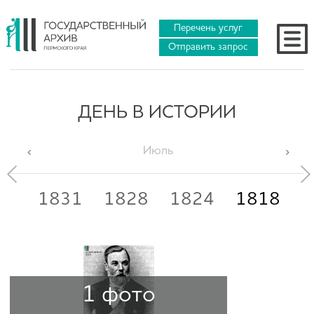
Перечень услуг
Отправить запрос
ДЕНЬ В ИСТОРИИ
Июль
33
1831
1828
1824
1818
1
1 фото