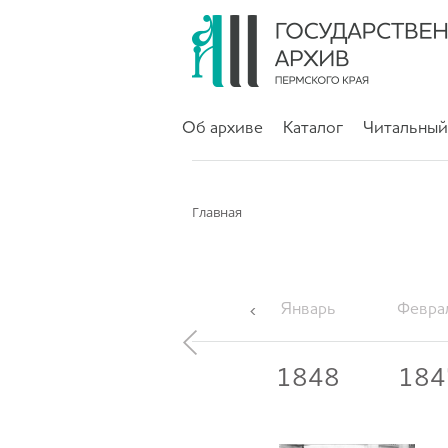
Об архиве
Каталог
Читальный
Главная
Январь
Февра
1853
1852
1848
184