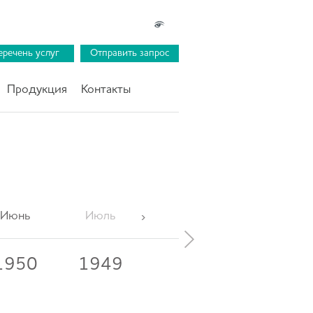
еречень услуг
Отправить запрос
Продукция
Контакты
Июнь
Июль
Август
Сентябрь
1950
1949
1948
1947