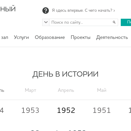
Я здесь впервые. С чего начать? ›
П
 зал
Услуги
Образование
Проекты
Деятельность
ДЕНЬ В ИСТОРИИ
ль
Март
Апрель
Май
4
1953
1952
1951