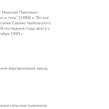
эт Николай Павлович
 и тень" (1988) и "Во все
посёлке Савино Чайковского
 В последние годы жил в с.
ября 1999 г.
ский маргариновый завод.
вания сельских лыжников.