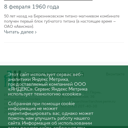
8 февраля 1960 года
50 лет назад на Березниковском титано-магниевом комбинате
получен первый блок губчатого титана (в настоящее время –
ОАО «Ависма»).
Читать далее ›
Этот сайт использует сервис веб-
Вконтакте
аналитики Яндекс Метрика,
предоставляемый компанией ООО
«ЯНДЕКС». Сервис Яндекс Метрика
Адрес: 614070, г. Пермь,
использует технологию «cookie» .
Использование
ул. Студенческая, 36
материалов сайта без
E-mail:
hisarchive@archive.perm.ru
Собранная при помощи cookie
согласования с ГКБУ ГАПК
Тел.: (342) 207-40-30
запрещено. © 2005-
информация не может
2025 ГКБУ ГАПК
идентифицировать вас, однако может
помочь нам улучшить работу нашего
сайта. Информация об использовании