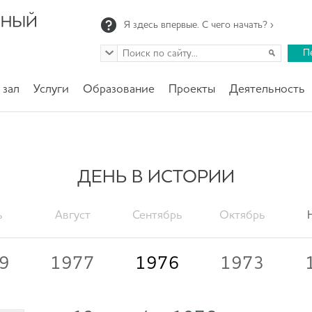
Я здесь впервые. С чего начать? ›
П
 зал
Услуги
Образование
Проекты
Деятельность
ДЕНЬ В ИСТОРИИ
ь
Август
Сентябрь
Октябрь
9
1977
1976
1973