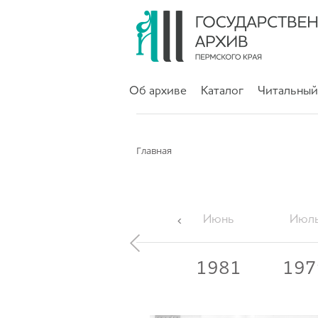
Об архиве
Каталог
Читальный
Главная
Апрель
Май
Июнь
Июл
1983
1982
1981
197