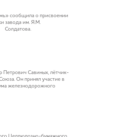
рмь» сообщила о присвоении
 завода им. Я.М.
 Солдатова.
р Петрович Савиных, лётчик-
Союза. Он принял участие в
кума железнодорожного
кого Целлюлозно-бумажного