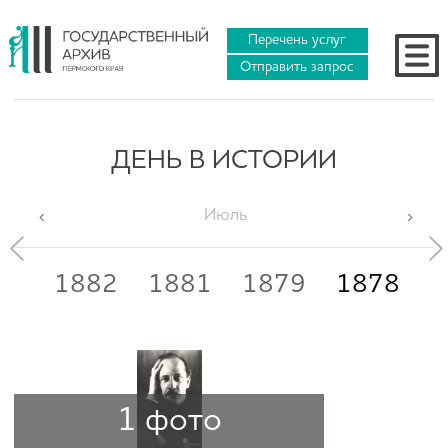
Перечень услуг
Отправить запрос
ДЕНЬ В ИСТОРИИ
Июль
83
1882
1881
1879
1878
1
1 фото