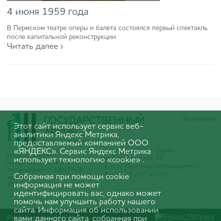
4 июня 1959 года
В Пермском театре оперы и балета состоялся первый спектакль
после капитальной реконструкции
Читать далее ›
Вконтакте
Этот сайт использует сервис веб-
аналитики Яндекс Метрика,
предоставляемый компанией ООО
«ЯНДЕКС». Сервис Яндекс Метрика
Адрес: 614070, г. Пермь,
Использование
ул. Студенческая, 36
использует технологию «cookie» .
материалов сайта без
E-mail:
hisarchive@archive.perm.ru
согласования с ГКБУ ГАПК
Тел.: (342) 207-40-30
Собранная при помощи cookie
запрещено. © 2005-
информация не может
2025 ГКБУ ГАПК
идентифицировать вас, однако может
помочь нам улучшить работу нашего
сайта. Информация об использовании
Разработано в
вами данного сайта, собранная при
IMI Media