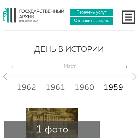
Перечень услуг
Отправить запрос
ДЕНЬ В ИСТОРИИ
Март
63
1962
1961
1960
1959
1
1 фото