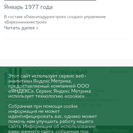
Январь 1977 года
В составе «Главзападуралстроя» создано управление
«Березникихимстрой».
Читать далее ›
Вконтакте
Этот сайт использует сервис веб-
аналитики Яндекс Метрика,
предоставляемый компанией ООО
«ЯНДЕКС». Сервис Яндекс Метрика
Адрес: 614070, г. Пермь,
Использование
ул. Студенческая, 36
использует технологию «cookie» .
материалов сайта без
E-mail:
hisarchive@archive.perm.ru
согласования с ГКБУ ГАПК
Тел.: (342) 207-40-30
Собранная при помощи cookie
запрещено. © 2005-
информация не может
2025 ГКБУ ГАПК
идентифицировать вас, однако может
помочь нам улучшить работу нашего
сайта. Информация об использовании
Разработано в
вами данного сайта, собранная при
IMI Media