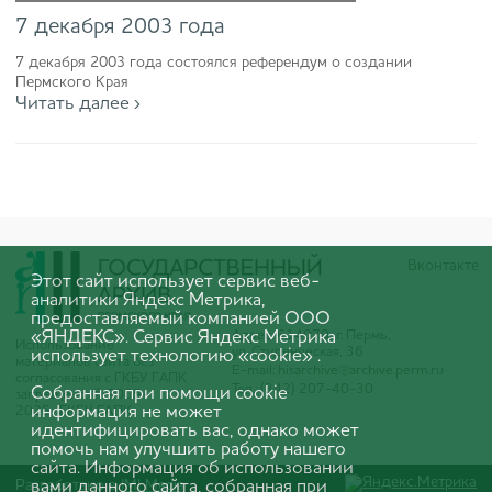
7 декабря 2003 года
7 декабря 2003 года состоялся референдум о создании
Пермского Края
Читать далее ›
Вконтакте
Этот сайт использует сервис веб-
аналитики Яндекс Метрика,
предоставляемый компанией ООО
«ЯНДЕКС». Сервис Яндекс Метрика
Адрес: 614070, г. Пермь,
Использование
ул. Студенческая, 36
использует технологию «cookie» .
материалов сайта без
E-mail:
hisarchive@archive.perm.ru
согласования с ГКБУ ГАПК
Тел.: (342) 207-40-30
Собранная при помощи cookie
запрещено. © 2005-
информация не может
2025 ГКБУ ГАПК
идентифицировать вас, однако может
помочь нам улучшить работу нашего
сайта. Информация об использовании
Разработано в
вами данного сайта, собранная при
IMI Media